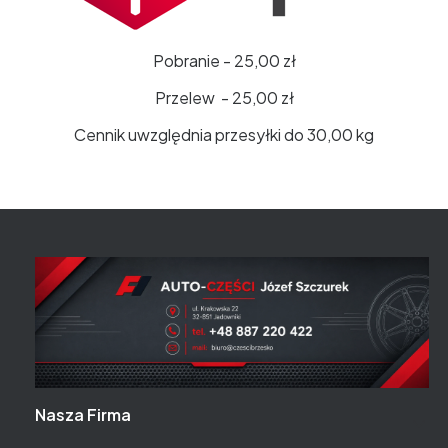
Pobranie - 25,00 zł
Przelew - 25,00 zł
Cennik uwzględnia przesyłki do 30,00 kg
Linki w stopce
Nasza Firma