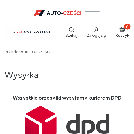
Produkt
Otwórz wyszukiwarkę
Szukaj
Zaloguj się
Koszyk
End of main navigation
Przejdź do:
AUTO-CZĘŚCI
Wysyłka
Wszystkie przesyłki wysyłamy kurierem DPD