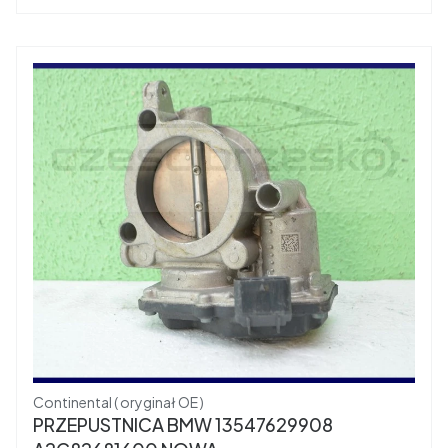
Producent
Continental ( oryginał OE )
PRZEPUSTNICA BMW 13547629908