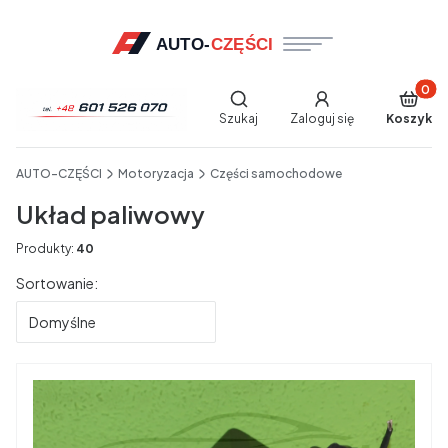
Produkt
Otwórz wyszukiwarkę
Szukaj
Zaloguj się
Koszyk
End of main navigation
AUTO-CZĘŚCI
Motoryzacja
Części samochodowe
Układ paliwowy
Produkty:
40
Lista produktów
Sortowanie:
Domyślne