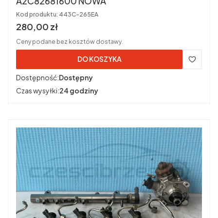
A2C82681600 NOWA
Kod produktu:
443C-265EA
Cena brutto
280,00 zł
Ceny podane bez kosztów dostawy.
DO KOSZYKA
Dostępność:
Dostępny
Czas wysyłki:
24 godziny