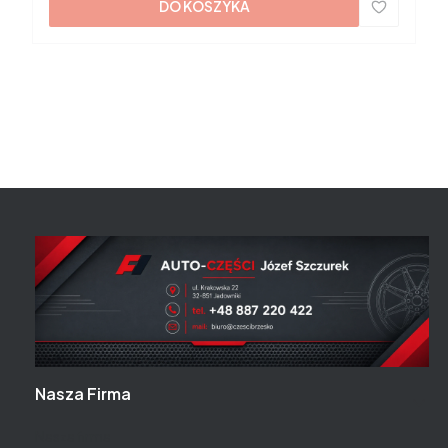
DO KOSZYKA
Linki w stopce
Nasza Firma
Nasza firma