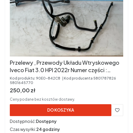
Przelewy , Przewody Układu Wtryskowego
Iveco Fiat 3.0 HPI 2022r Numer części :
5801787826 5801645770
Kod produktu:
90E0-842C8
Kod producenta
5801787826
5801645770
Cena brutto
250,00 zł
Ceny podane bez kosztów dostawy.
DO KOSZYKA
Dostępność:
Dostępny
Czas wysyłki:
24 godziny