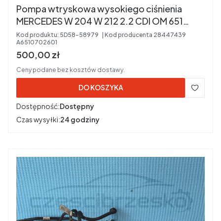
Pompa wtryskowa wysokiego ciśnienia
MERCEDES W 204 W 212 2.2 CDI OM 651
28447439 A6510702601
Kod produktu:
5D58-58979
Kod producenta
28447439
A6510702601
Cena brutto
500,00 zł
Ceny podane bez kosztów dostawy.
DO KOSZYKA
Dostępność:
Dostępny
Czas wysyłki:
24 godziny