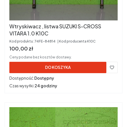
Wtryskiwacz , listwa SUZUKI S-CROSS
VITARA 1.0 K10C
Kod produktu:
74FE-84814
Kod producenta
K10C
Cena brutto
100,00 zł
Ceny podane bez kosztów dostawy.
DO KOSZYKA
Dostępność:
Dostępny
Czas wysyłki:
24 godziny