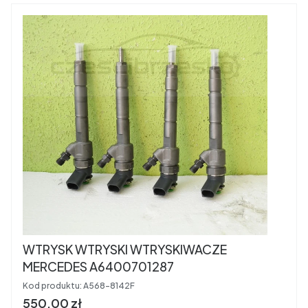
WTRYSK WTRYSKI WTRYSKIWACZE
MERCEDES A6400701287
Kod produktu:
A568-8142F
Cena brutto
550,00 zł