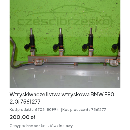
Wtryskiwacze listwa wtryskowa BMW E90
2.0i 7561277
Kod produktu:
6703-80994
Kod producenta
7561277
Cena brutto
200,00 zł
Ceny podane bez kosztów dostawy.