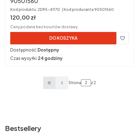
90501560
Kod produktu:
2D95-4117D
Kod producenta
90501560
Cena brutto
120,00 zł
Ceny podane bez kosztów dostawy.
DO KOSZYKA
Dostępność:
Dostępny
Czas wysyłki:
24 godziny
Strona
z 2
Wróć do pierwszej strony z produktami
Bestsellery