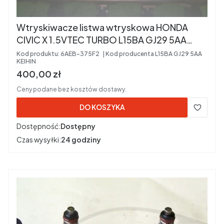
Wtryskiwacze listwa wtryskowa HONDA
CIVIC X 1.5VTEC TURBO L15BA GJ29 5AA
KEIHIN Kod silnika: L15BA
Kod produktu:
6AEB-375F2
Kod producenta
L15BA GJ29 5AA
KEIHIN
Cena brutto
400,00 zł
Ceny podane bez kosztów dostawy.
DO KOSZYKA
Dostępność:
Dostępny
Czas wysyłki:
24 godziny