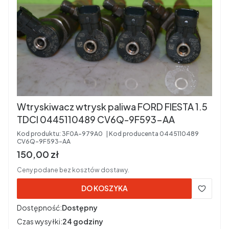
Wtryskiwacz wtrysk paliwa FORD FIESTA 1.5
TDCI 0445110489 CV6Q-9F593-AA
Kod produktu:
3F0A-979A0
Kod producenta
0445110489
CV6Q-9F593-AA
Cena brutto
150,00 zł
Ceny podane bez kosztów dostawy.
DO KOSZYKA
Dostępność:
Dostępny
Czas wysyłki:
24 godziny