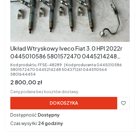
Układ Wtryskowy Iveco Fiat 3.0 HPI 2022r
0445010586 5801572470 0445214248
504371261 0445110564 5801644454
Kod produktu:
FF5E-48289
Kod producenta
0445010586
5801572470 0445214248 504371261 0445110564
5801644454
Cena brutto
2 800,00 zł
Ceny podane bez kosztów dostawy.
DO KOSZYKA
Dostępność:
Dostępny
Czas wysyłki:
24 godziny