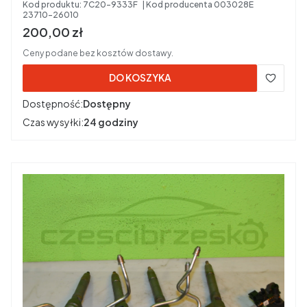
23710-26010
Kod produktu:
7C20-9333F
Kod producenta
003028E
23710-26010
Cena brutto
200,00 zł
Ceny podane bez kosztów dostawy.
DO KOSZYKA
Dostępność:
Dostępny
Czas wysyłki:
24 godziny