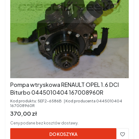
Pompa wtryskowa RENAULT OPEL 1.6 DCI
Biturbo 0445010404 167008960R
Kod produktu:
5EF2-6586B
Kod producenta
0445010404
167008960R
Cena brutto
370,00 zł
Ceny podane bez kosztów dostawy.
DO KOSZYKA