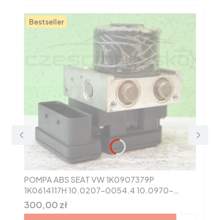
Bestseller
POMPA ABS SEAT VW 1K0907379P
1K0614117H 10.0207-0054.4 10.0970-
0315.3
Cena
300,00 zł