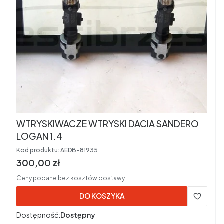
WTRYSKIWACZE WTRYSKI DACIA SANDERO
LOGAN 1.4
Kod produktu:
AEDB-81935
Cena brutto
300,00 zł
Ceny podane bez kosztów dostawy.
DO KOSZYKA
Dostępność:
Dostępny