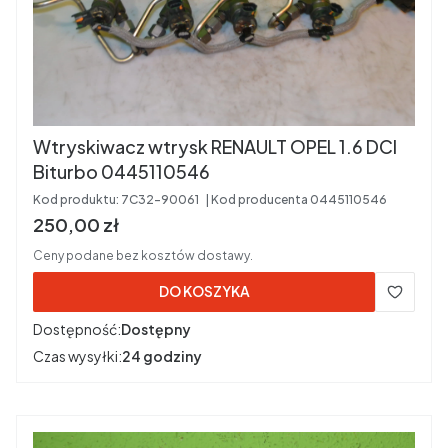
Wtryskiwacz wtrysk RENAULT OPEL 1.6 DCI
Biturbo 0445110546
Kod produktu:
7C32-90061
Kod producenta
0445110546
Cena brutto
250,00 zł
Ceny podane bez kosztów dostawy.
DO KOSZYKA
Dostępność:
Dostępny
Czas wysyłki:
24 godziny