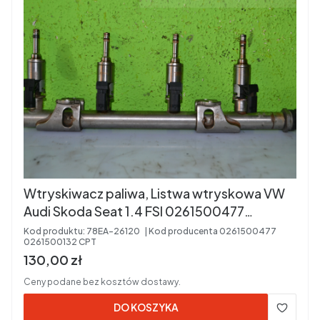
Wtryskiwacz paliwa, Listwa wtryskowa VW
Audi Skoda Seat 1.4 FSI 0261500477
0261500132 Kod silnika: CPT
Kod produktu:
78EA-26120
Kod producenta
0261500477
0261500132 CPT
Cena brutto
130,00 zł
Ceny podane bez kosztów dostawy.
DO KOSZYKA