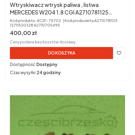
Wtryskiwacz wtrysk paliwa , listwa
MERCEDES W204 1.8 CGI A2710781125
12711530328 A2710705495
Kod produktu:
4C2F-75703
Kod producenta
A2710781125
12711530328 A2710705495
Cena brutto
400,00 zł
Ceny podane bez kosztów dostawy.
DO KOSZYKA
Dostępność:
Dostępny
Czas wysyłki:
24 godziny