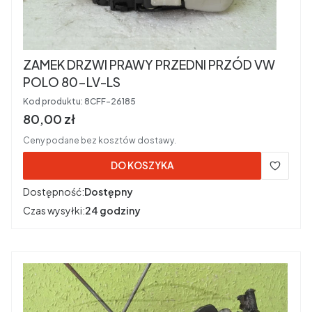
ZAMEK DRZWI PRAWY PRZEDNI PRZÓD VW
POLO 80-LV-LS
Kod produktu:
8CFF-26185
Cena brutto
80,00 zł
Ceny podane bez kosztów dostawy.
DO KOSZYKA
Dostępność:
Dostępny
Czas wysyłki:
24 godziny