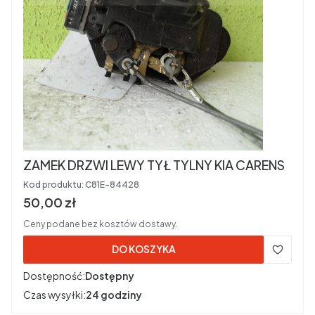
ZAMEK DRZWI LEWY TYŁ TYLNY KIA CARENS
Kod produktu:
C81E-84428
Cena brutto
50,00 zł
Ceny podane bez kosztów dostawy.
DO KOSZYKA
Dostępność:
Dostępny
Czas wysyłki:
24 godziny