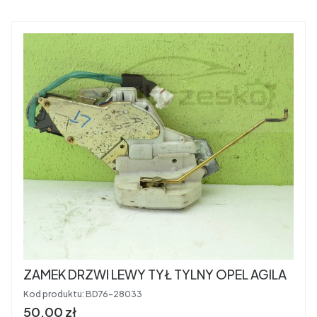
ZAMEK DRZWI LEWY TYŁ TYLNY OPEL AGILA
Kod produktu:
BD76-28033
Cena brutto
50,00 zł