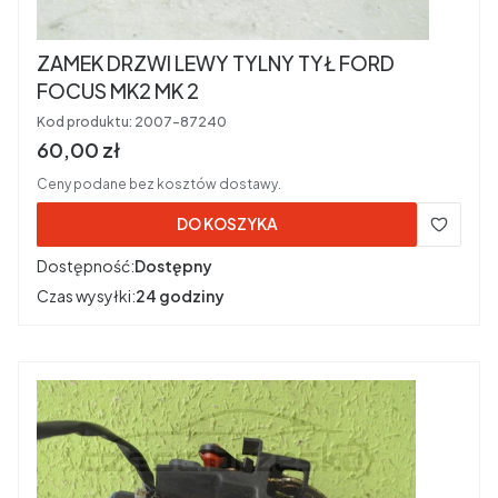
ZAMEK DRZWI LEWY TYLNY TYŁ FORD
FOCUS MK2 MK 2
Kod produktu:
2007-87240
Cena brutto
60,00 zł
Ceny podane bez kosztów dostawy.
DO KOSZYKA
Dostępność:
Dostępny
Czas wysyłki:
24 godziny