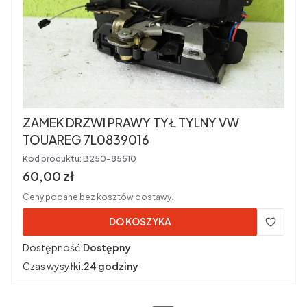
ZAMEK DRZWI PRAWY TYŁ TYLNY VW
TOUAREG 7L0839016
Kod produktu:
B250-85510
Cena brutto
60,00 zł
Ceny podane bez kosztów dostawy.
DO KOSZYKA
Dostępność:
Dostępny
Czas wysyłki:
24 godziny