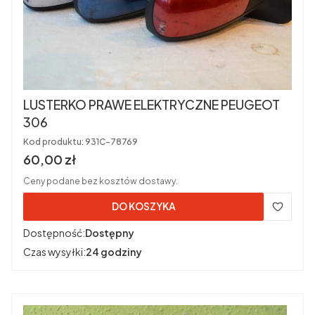
LUSTERKO PRAWE ELEKTRYCZNE PEUGEOT
306
Kod produktu:
931C-78769
Cena brutto
60,00 zł
Ceny podane bez kosztów dostawy.
DO KOSZYKA
Dostępność:
Dostępny
Czas wysyłki:
24 godziny