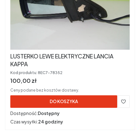
LUSTERKO LEWE ELEKTRYCZNE LANCIA
KAPPA
Kod produktu:
8EC7-78352
Cena brutto
100,00 zł
Ceny podane bez kosztów dostawy.
DO KOSZYKA
Dostępność:
Dostępny
Czas wysyłki:
24 godziny