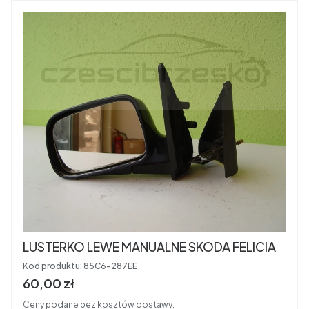
LUSTERKO LEWE MANUALNE SKODA FELICIA
Kod produktu:
85C6-287EE
Cena brutto
60,00 zł
Ceny podane bez kosztów dostawy.