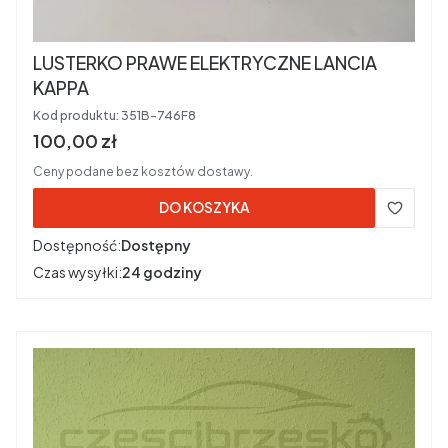
LUSTERKO PRAWE ELEKTRYCZNE LANCIA
KAPPA
Kod produktu:
351B-746F8
Cena brutto
100,00 zł
Ceny podane bez kosztów dostawy.
DO KOSZYKA
Dostępność:
Dostępny
Czas wysyłki:
24 godziny