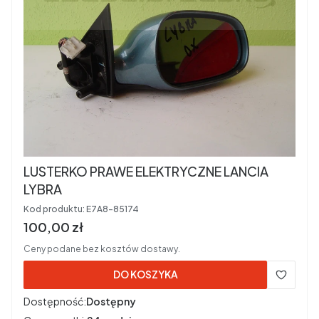
LUSTERKO PRAWE ELEKTRYCZNE LANCIA
LYBRA
Kod produktu:
E7A8-85174
Cena brutto
100,00 zł
Ceny podane bez kosztów dostawy.
DO KOSZYKA
Dostępność:
Dostępny