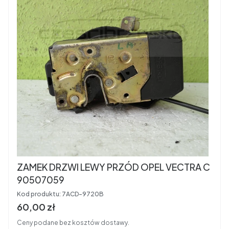
ZAMEK DRZWI LEWY PRZÓD OPEL VECTRA C
90507059
Kod produktu:
7ACD-9720B
Cena brutto
60,00 zł
Ceny podane bez kosztów dostawy.