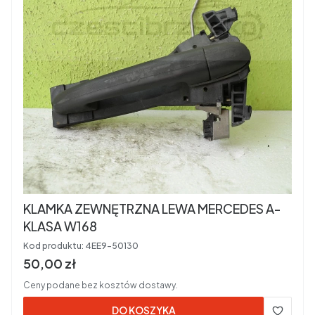
KLAMKA ZEWNĘTRZNA LEWA MERCEDES A-
KLASA W168
Kod produktu:
4EE9-50130
Cena brutto
50,00 zł
Ceny podane bez kosztów dostawy.
DO KOSZYKA