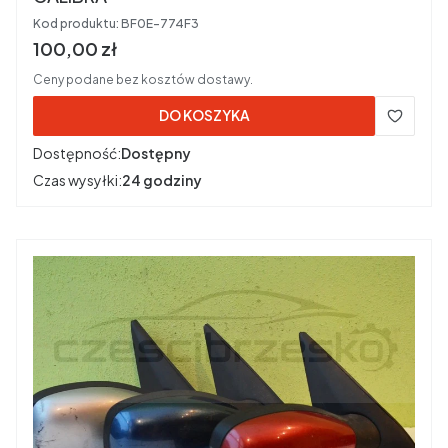
Kod produktu:
BF0E-774F3
Cena brutto
100,00 zł
Ceny podane bez kosztów dostawy.
DO KOSZYKA
Dostępność:
Dostępny
Czas wysyłki:
24 godziny