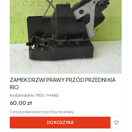
ZAMEK DRZWI PRAWY PRZÓD PRZEDNI KIA
RIO
Kod produktu:
19DC-744AD
Cena brutto
60,00 zł
Ceny podane bez kosztów dostawy.
DO KOSZYKA