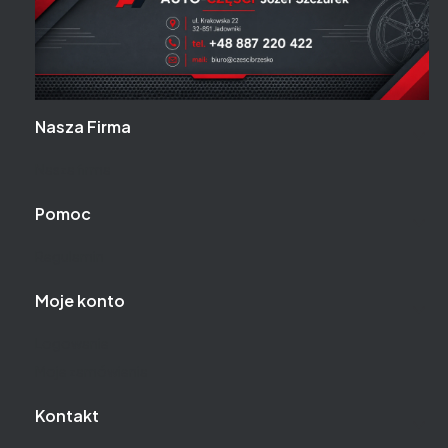
Linki w stopce
Nasza Firma
Nasza firma
Pomoc
Regulamin
Moje konto
Logowanie
Moje zamówienia
Kontakt