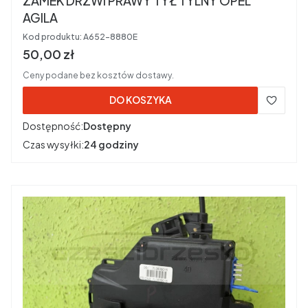
ZAMEK DRZWI PRAWY TYŁ TYLNY OPEL
AGILA
Kod produktu:
A652-8880E
Cena brutto
50,00 zł
Ceny podane bez kosztów dostawy.
DO KOSZYKA
Dostępność:
Dostępny
Czas wysyłki:
24 godziny