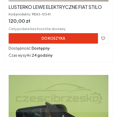
LUSTERKO LEWE ELEKTRYCZNE FIAT STILO
Kod produktu:
9BA3-51341
Cena brutto
120,00 zł
Ceny podane bez kosztów dostawy.
DO KOSZYKA
Dostępność:
Dostępny
Czas wysyłki:
24 godziny