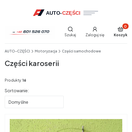
Produkt
Otwórz wyszukiwarkę
Szukaj
Zaloguj się
Koszyk
End of main navigation
AUTO-CZĘŚCI
Motoryzacja
Części samochodowe
Części karoserii
Produkty:
16
Lista produktów
Sortowanie:
Domyślne