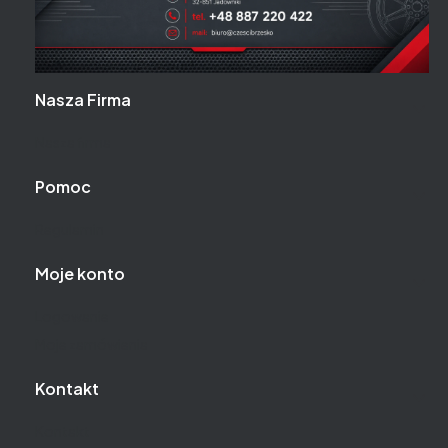
Linki w stopce
Nasza Firma
Nasza firma
Pomoc
Regulamin
Moje konto
Logowanie
Moje zamówienia
Kontakt
Kontakt