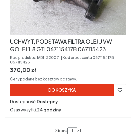
UCHWYT, PODSTAWA FILTRA OLEJU VW
GOLF I 1.8 GTI 067115417B 067115423
Kod produktu:
1AD1-32007
Kod producenta
067115417B
067115423
Cena brutto
370,00 zł
Ceny podane bez kosztów dostawy.
DO KOSZYKA
Dostępność:
Dostępny
Czas wysyłki:
24 godziny
Strona
z 1