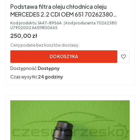
Podstawa filtra oleju chłodnica oleju
MERCEDES 2.2 CDI OEM 651 70262380
U7902002 A6511800665
Kod produktu:
1A47-8956A
Kod producenta
70262380
U7902002 A6511800665
Cena brutto
250,00 zł
Ceny podane bez kosztów dostawy.
DO KOSZYKA
Dostępność:
Dostępny
Czas wysyłki:
24 godziny