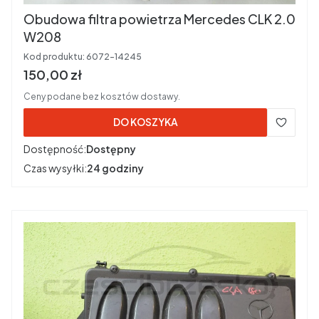
Obudowa filtra powietrza Mercedes CLK 2.0
W208
Kod produktu:
6072-14245
Cena brutto
150,00 zł
Ceny podane bez kosztów dostawy.
DO KOSZYKA
Dostępność:
Dostępny
Czas wysyłki:
24 godziny