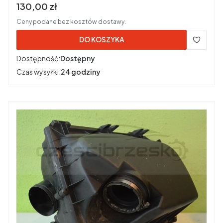
Cena brutto
130,00 zł
Ceny podane bez kosztów dostawy.
DO KOSZYKA
Dostępność:
Dostępny
Czas wysyłki:
24 godziny