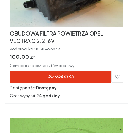
OBUDOWA FILTRA POWIETRZA OPEL
VECTRA C 2.2 16V
Kod produktu:
854B-96839
Cena brutto
100,00 zł
Ceny podane bez kosztów dostawy.
DO KOSZYKA
Dostępność:
Dostępny
Czas wysyłki:
24 godziny