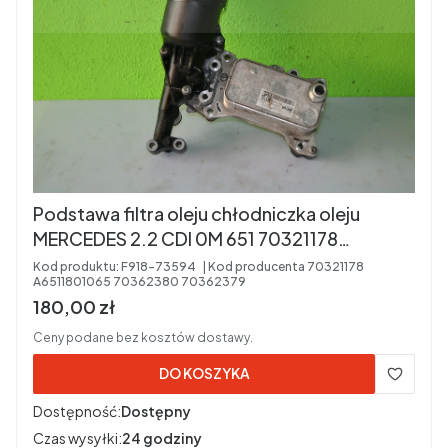
Podstawa filtra oleju chłodniczka oleju
MERCEDES 2.2 CDI 0M 651 70321178
A6511801065 70362380 70362379
Kod produktu:
F918-73594
Kod producenta
70321178
A6511801065 70362380 70362379
Cena brutto
180,00 zł
Ceny podane bez kosztów dostawy.
DO KOSZYKA
Dostępność:
Dostępny
Czas wysyłki:
24 godziny