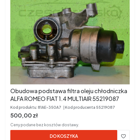
Obudowa podstawa filtra oleju chłodniczka
ALFA ROMEO FIAT 1.4 MULTIAIR 55219087
Kod produktu:
81AE-350A7
Kod producenta
55219087
Cena brutto
500,00 zł
Ceny podane bez kosztów dostawy.
DO KOSZYKA