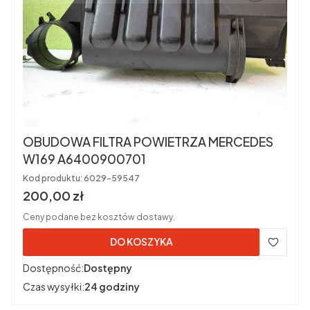
OBUDOWA FILTRA POWIETRZA MERCEDES
W169 A6400900701
Kod produktu:
6029-59547
Cena brutto
200,00 zł
Ceny podane bez kosztów dostawy.
DO KOSZYKA
Dostępność:
Dostępny
Czas wysyłki:
24 godziny