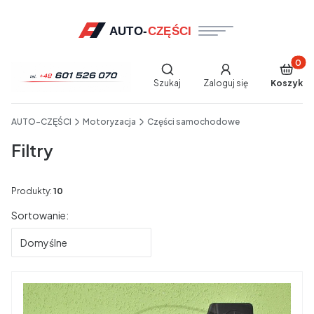
Produkt
Otwórz wyszukiwarkę
Szukaj
Zaloguj się
Koszyk
End of main navigation
AUTO-CZĘŚCI
Motoryzacja
Części samochodowe
Filtry
Produkty:
10
Lista produktów
Sortowanie:
Domyślne