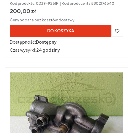
Kod produktu:
0D39-9261F
Kod producenta
5802176340
Cena brutto
200,00 zł
Ceny podane bez kosztów dostawy.
DO KOSZYKA
Dostępność:
Dostępny
Czas wysyłki:
24 godziny