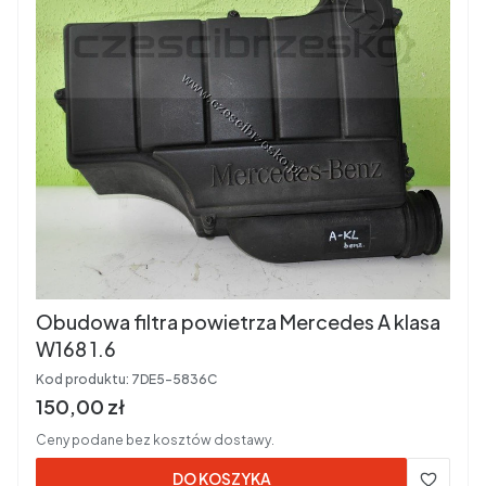
Obudowa filtra powietrza Mercedes A klasa
W168 1.6
Kod produktu:
7DE5-5836C
Cena brutto
150,00 zł
Ceny podane bez kosztów dostawy.
DO KOSZYKA