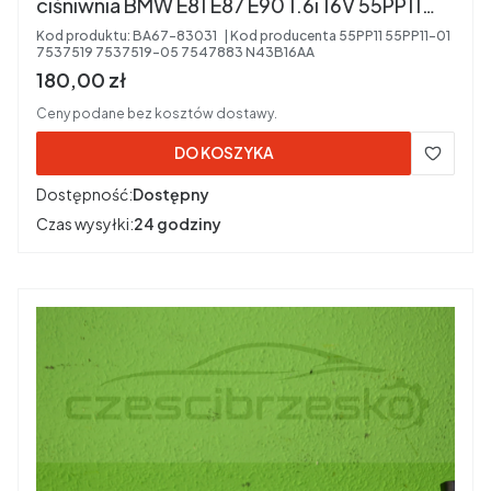
ciśniwnia BMW E81 E87 E90 1.6i 16V 55PP11
55PP11-01 7537519 7537519-05 7547883
Kod produktu:
BA67-83031
Kod producenta
55PP11 55PP11-01
7537519 7537519-05 7547883 N43B16AA
Kod silnika: N43B16AA
Cena brutto
180,00 zł
Ceny podane bez kosztów dostawy.
DO KOSZYKA
Dostępność:
Dostępny
Czas wysyłki:
24 godziny