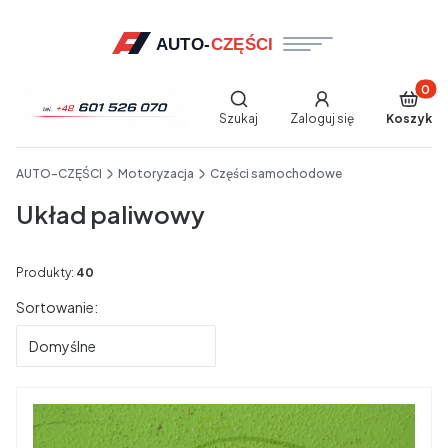
Produkt
Otwórz wyszukiwarkę
Szukaj
Zaloguj się
Koszyk
End of main navigation
AUTO-CZĘŚCI
Motoryzacja
Części samochodowe
Układ paliwowy
Produkty:
40
Lista produktów
Sortowanie:
Domyślne