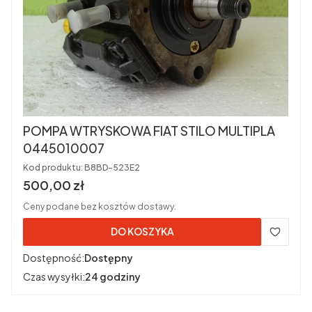
POMPA WTRYSKOWA FIAT STILO MULTIPLA
0445010007
Kod produktu:
B8BD-523E2
Cena brutto
500,00 zł
Ceny podane bez kosztów dostawy.
DO KOSZYKA
Dostępność:
Dostępny
Czas wysyłki:
24 godziny