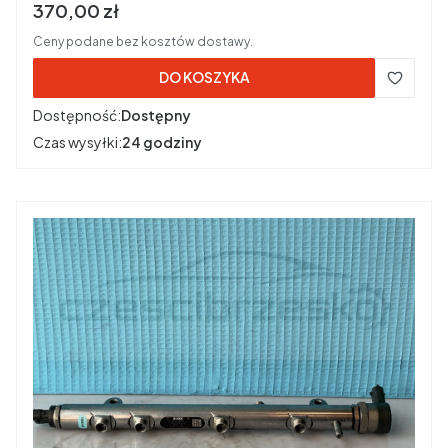
Cena brutto
370,00 zł
Ceny podane bez kosztów dostawy.
DO KOSZYKA
Dostępność:
Dostępny
Czas wysyłki:
24 godziny