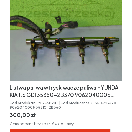
Listwa paliwa wtryskiwacze paliwa HYUNDAI
KIA 1.6 GDI 35350-2B370 9062040005
35310-2B360
Kod produktu:
E952-5871E
Kod producenta
35350-2B370
9062040005 35310-2B360
Cena brutto
300,00 zł
Ceny podane bez kosztów dostawy.