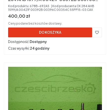
00354C 55PP15-03 Kod Silnika: CAX
Kod produktu:
678B-692A5
Kod producenta
CK 284 AHB
1599/A 00421F 00392B 00396C 00354C 55PP15-03 CAX
Cena brutto
400,00 zł
Ceny podane bez kosztów dostawy.
DO KOSZYKA
Dostępność:
Dostępny
Czas wysyłki:
24 godziny