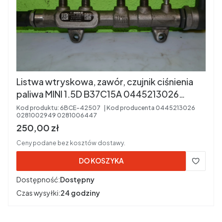
Listwa wtryskowa, zawór, czujnik ciśnienia
paliwa MINI 1.5D B37C15A 0445213026
0281002949 0281006447
Kod produktu:
6BCE-42507
Kod producenta
0445213026
0281002949 0281006447
Cena brutto
250,00 zł
Ceny podane bez kosztów dostawy.
DO KOSZYKA
Dostępność:
Dostępny
Czas wysyłki:
24 godziny