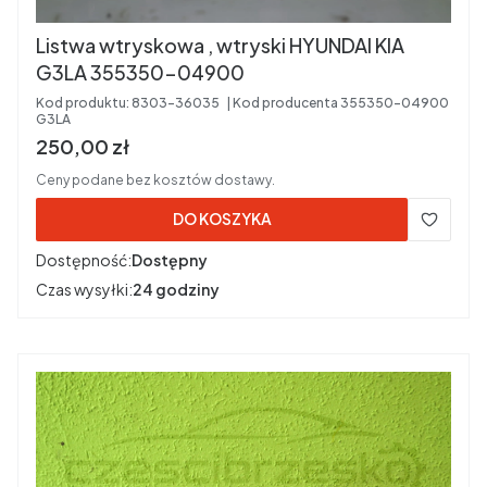
Listwa wtryskowa , wtryski HYUNDAI KIA
G3LA 355350-04900
Kod produktu:
8303-36035
Kod producenta
355350-04900
G3LA
Cena brutto
250,00 zł
Ceny podane bez kosztów dostawy.
DO KOSZYKA
Dostępność:
Dostępny
Czas wysyłki:
24 godziny