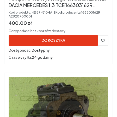
DACIA MERCEDES 1.3 TCE 166303162R
A2820700001
Kod produktu:
4B59-8104A
Kod producenta
166303162R
A2820700001
Cena brutto
400,00 zł
Ceny podane bez kosztów dostawy.
DO KOSZYKA
Dostępność:
Dostępny
Czas wysyłki:
24 godziny