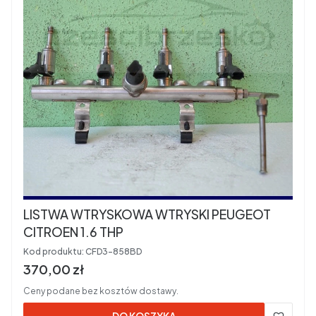
LISTWA WTRYSKOWA WTRYSKI PEUGEOT
CITROEN 1.6 THP
Kod produktu:
CFD3-858BD
Cena brutto
370,00 zł
Ceny podane bez kosztów dostawy.