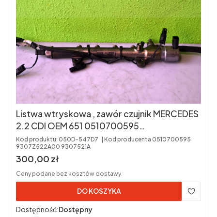
Listwa wtryskowa , zawór czujnik MERCEDES
2.2 CDI OEM 651 0510700595
9307Z522A00 9307521A
Kod produktu:
050D-547D7
Kod producenta
0510700595
9307Z522A00 9307521A
Cena brutto
300,00 zł
Ceny podane bez kosztów dostawy.
DO KOSZYKA
Dostępność:
Dostępny