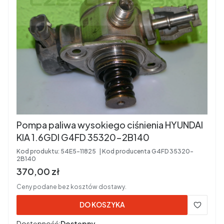
Pompa paliwa wysokiego ciśnienia HYUNDAI
KIA 1.6GDI G4FD 35320-2B140
Kod produktu:
54E5-11825
Kod producenta
G4FD 35320-
2B140
Cena brutto
370,00 zł
Ceny podane bez kosztów dostawy.
DO KOSZYKA
Dostępność:
Dostępny