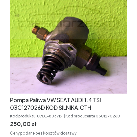
Pompa Paliwa VW SEAT AUDI 1.4 TSI
03C127026D KOD SILNIKA:CTH
Kod produktu:
07DE-8037B
Kod producenta
03C127026D
Cena brutto
250,00 zł
Ceny podane bez kosztów dostawy.