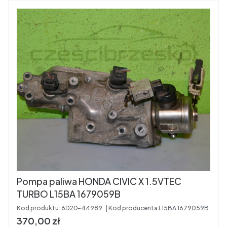
Pompa paliwa HONDA CIVIC X 1.5VTEC
TURBO L15BA 1679059B
Kod produktu:
6D2D-44989
Kod producenta
L15BA 1679059B
Cena brutto
370,00 zł