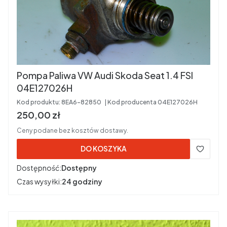
Pompa Paliwa VW Audi Skoda Seat 1.4 FSI
04E127026H
Kod produktu:
8EA6-82850
Kod producenta
04E127026H
Cena brutto
250,00 zł
Ceny podane bez kosztów dostawy.
DO KOSZYKA
Dostępność:
Dostępny
Czas wysyłki:
24 godziny