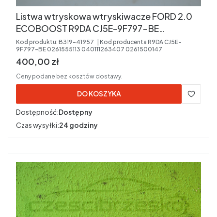
Listwa wtryskowa wtryskiwacze FORD 2.0
ECOBOOST R9DA CJ5E-9F797-BE
0261555113 040111263407 0261500147
Kod produktu:
B319-41957
Kod producenta
R9DA CJ5E-
9F797-BE 0261555113 040111263407 0261500147
Cena brutto
400,00 zł
Ceny podane bez kosztów dostawy.
DO KOSZYKA
Dostępność:
Dostępny
Czas wysyłki:
24 godziny