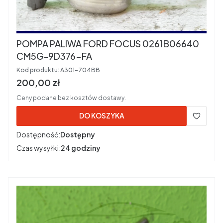
POMPA PALIWA FORD FOCUS 0261B06640
CM5G-9D376-FA
Kod produktu:
A301-704BB
Cena brutto
200,00 zł
Ceny podane bez kosztów dostawy.
DO KOSZYKA
Dostępność:
Dostępny
Czas wysyłki:
24 godziny