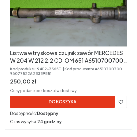
Listwa wtryskowa czujnik zawór MERCEDES
W 204 W 212 2.2 CDI OM 651 A6510700700
93077522A 28389851
Kod produktu:
94E2-3565E
Kod producenta
A6510700700
93077522A 28389851
Cena brutto
250,00 zł
Ceny podane bez kosztów dostawy.
DO KOSZYKA
Dostępność:
Dostępny
Czas wysyłki:
24 godziny