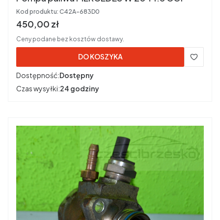
Kod produktu:
C42A-683D0
Cena brutto
450,00 zł
Ceny podane bez kosztów dostawy.
DO KOSZYKA
Dostępność:
Dostępny
Czas wysyłki:
24 godziny