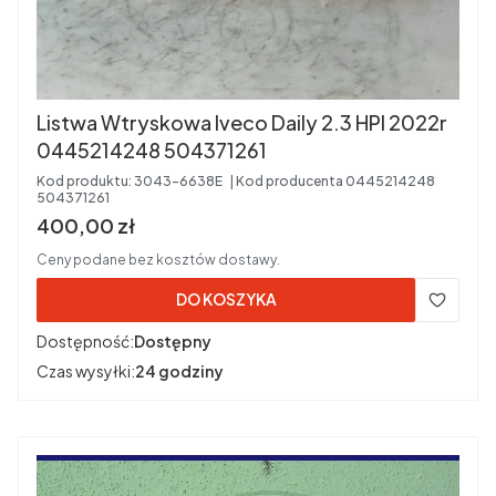
Listwa Wtryskowa Iveco Daily 2.3 HPI 2022r
0445214248 504371261
Kod produktu:
3043-6638E
Kod producenta
0445214248
504371261
Cena brutto
400,00 zł
Ceny podane bez kosztów dostawy.
DO KOSZYKA
Dostępność:
Dostępny
Czas wysyłki:
24 godziny