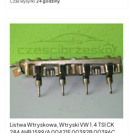
Czas wysyłki:
24 godziny
Listwa Wtryskowa, Wtryski VW 1.4 TSI CK
284 AHB 1599/A 00421F 00392B 00396C