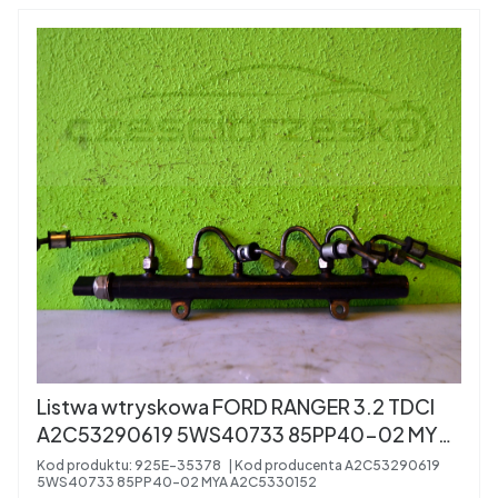
Listwa wtryskowa FORD RANGER 3.2 TDCI
A2C53290619 5WS40733 85PP40-02 MYA
A2C5330152
Kod produktu:
925E-35378
Kod producenta
A2C53290619
5WS40733 85PP40-02 MYA A2C5330152