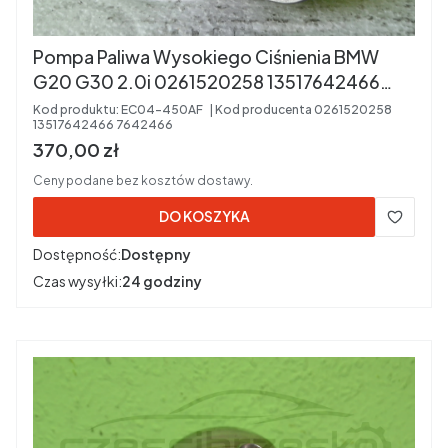
Pompa Paliwa Wysokiego Ciśnienia BMW
G20 G30 2.0i 0261520258 13517642466
7642466 KOD SILNIKA: B46B20B
Kod produktu:
EC04-450AF
Kod producenta
0261520258
13517642466 7642466
Cena brutto
370,00 zł
Ceny podane bez kosztów dostawy.
DO KOSZYKA
Dostępność:
Dostępny
Czas wysyłki:
24 godziny