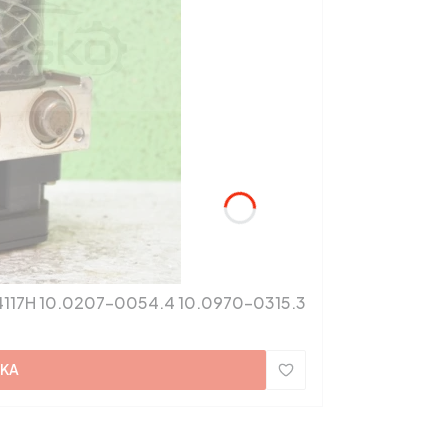
POMPA ABS SEAT VW 1K0907379P 1K0614117H 10.0207-0054.4 10.0970-0315.3
YKA