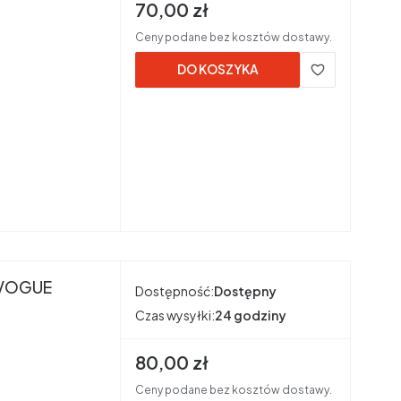
Cena brutto
70,00 zł
Ceny podane bez kosztów dostawy.
DO KOSZYKA
 VOGUE
Dostępność:
Dostępny
Czas wysyłki:
24 godziny
Cena brutto
80,00 zł
Ceny podane bez kosztów dostawy.