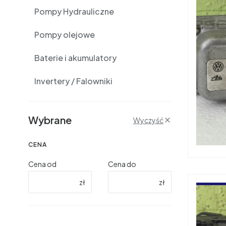
Pompy Hydrauliczne
Pompy olejowe
Baterie i akumulatory
Invertery / Falowniki
Filtry
Wybrane
Wyczyść
CENA
Cena od
Cena do
zł
zł