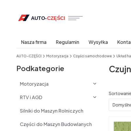
Nasza firma
Regulamin
Wysyłka
Konta
End of main navigation
AUTO-CZĘŚCI
Motoryzacja
Części samochodowe
Układ h
Podkategorie
Czujn
Motoryzacja
Lista 
Sortowanie
RTV i AGD
Domyśln
Silniki do Maszyn Rolniczych
Części do Maszyn Budowlanych