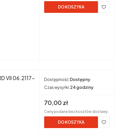
DO KOSZYKA
 VII 06.2117-
Dostępność:
Dostępny
Czas wysyłki:
24 godziny
Cena brutto
70,00 zł
Ceny podane bez kosztów dostawy.
DO KOSZYKA