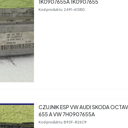
1K0907655A 1K0907655
Kod produktu:
2491-613BD
CZUJNIK ESP VW AUDI SKODA OCTAVIA VW 
655 A VW 7H0907655A
Kod produktu:
B93F-826C9