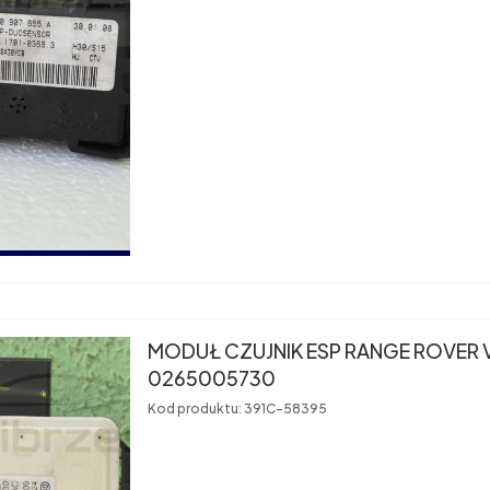
MODUŁ CZUJNIK ESP RANGE ROVER
0265005730
Kod produktu:
391C-58395