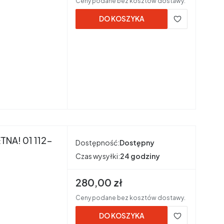
Ceny podane bez kosztów dostawy.
DO KOSZYKA
1 112-
Dostępność:
Dostępny
Czas wysyłki:
24 godziny
Cena brutto
280,00 zł
Ceny podane bez kosztów dostawy.
DO KOSZYKA