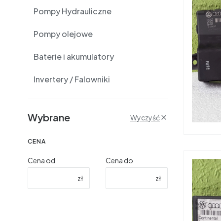
Pompy Hydrauliczne
Pompy olejowe
Baterie i akumulatory
Invertery / Falowniki
Filtry
Wybrane
Wyczyść
CENA
Cena od
Cena do
zł
zł