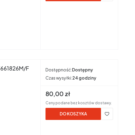
F661826M/F
Dostępność:
Dostępny
Czas wysyłki:
24 godziny
Cena brutto
80,00 zł
Ceny podane bez kosztów dostawy.
DO KOSZYKA