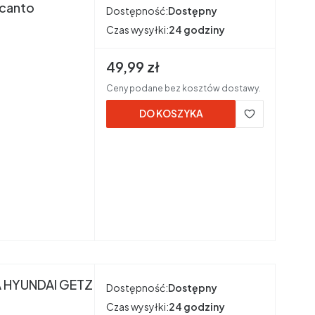
icanto
Dostępność:
Dostępny
Czas wysyłki:
24 godziny
Cena brutto
49,99 zł
Ceny podane bez kosztów dostawy.
DO KOSZYKA
 HYUNDAI GETZ
Dostępność:
Dostępny
Czas wysyłki:
24 godziny