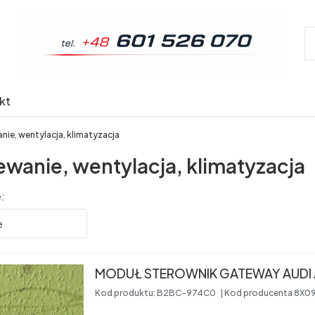
kt
ie, wentylacja, klimatyzacja
wanie, wentylacja, klimatyzacja
produktów
:
e
Kod produktu:
B2BC-974C0
Kod producenta
8X0