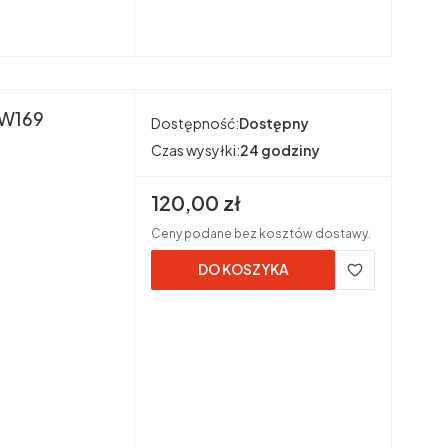
 W169
Dostępność:
Dostępny
Czas wysyłki:
24 godziny
Cena brutto
120,00 zł
Ceny podane bez kosztów dostawy.
DO KOSZYKA