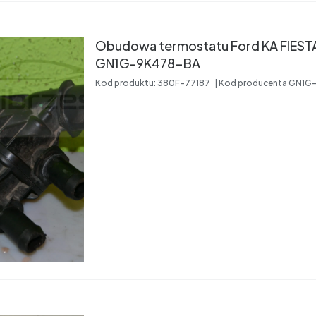
Obudowa termostatu Ford KA FIES
GN1G-9K478-BA
Kod produktu:
380F-77187
Kod producenta
GN1G