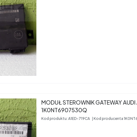
MODUŁ STEROWNIK GATEWAY AUDI 
1K0NT6907530Q
Kod produktu:
A1ED-719CA
Kod producenta
1K0NT