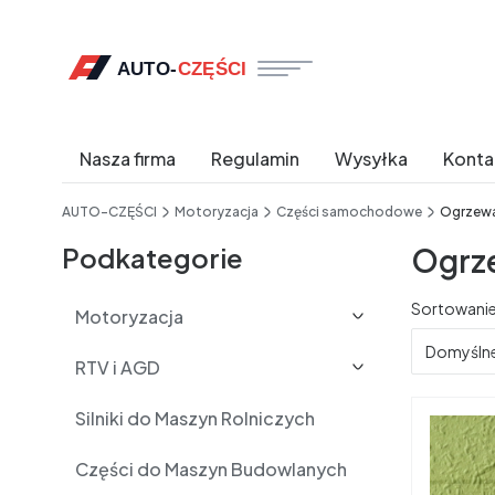
Nasza firma
Regulamin
Wysyłka
Konta
End of main navigation
AUTO-CZĘŚCI
Motoryzacja
Części samochodowe
Ogrzewan
Podkategorie
Ogrze
Lista 
Sortowanie
Motoryzacja
Domyśln
RTV i AGD
Silniki do Maszyn Rolniczych
Części do Maszyn Budowlanych