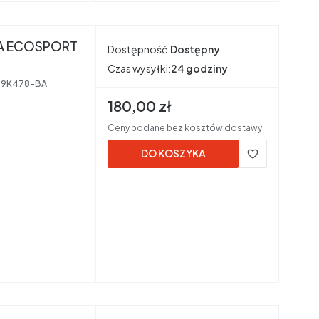
TA ECOSPORT
Dostępność:
Dostępny
Czas wysyłki:
24 godziny
-9K478-BA
Cena brutto
180,00 zł
Ceny podane bez kosztów dostawy.
DO KOSZYKA