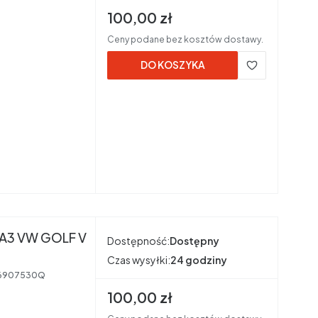
Cena brutto
100,00 zł
Ceny podane bez kosztów dostawy.
DO KOSZYKA
A3 VW GOLF V
Dostępność:
Dostępny
Czas wysyłki:
24 godziny
6907530Q
Cena brutto
100,00 zł