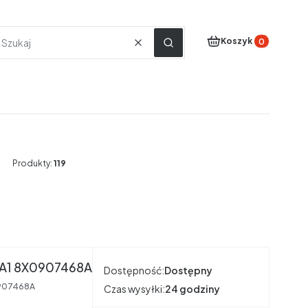
Produkty w koszyku
Koszyk
Wyczyść
Szukaj
Produkty:
119
MODUŁ STEROWNIK GATEWAY AUDI A1 8X0907468A
Dostępność:
Dostępny
907468A
Czas wysyłki:
24 godziny