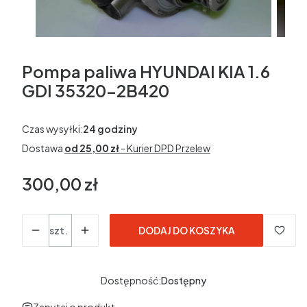
Pompa paliwa HYUNDAI KIA 1.6
GDI 35320-2B420
Czas wysyłki:
24 godziny
Dostawa
od 25,00 zł
- Kurier DPD Przelew
300,00 zł
Cena
Ilość
szt.
DODAJ DO KOSZYKA
Dostępność:
Dostępny
Zapytaj o produkt