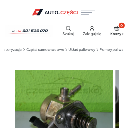
Produkt
Otwórz wyszukiwarkę
Szukaj
Zaloguj się
Koszyk
End of main navigation
Motoryzacja
Części samochodowe
Układ paliwowy
Pompy paliwa
Etykiety