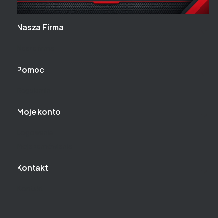
Linki w stopce
Nasza Firma
Nasza firma
Pomoc
Regulamin
Moje konto
Logowanie
Moje zamówienia
Kontakt
Kontakt