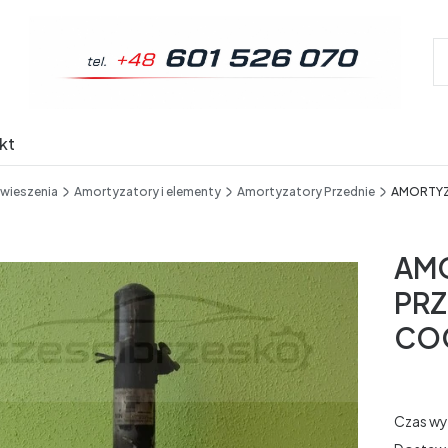
kt
awieszenia
Amortyzatory i elementy
Amortyzatory Przednie
AMORTYZ
AM
PRZ
CO
Czas wy