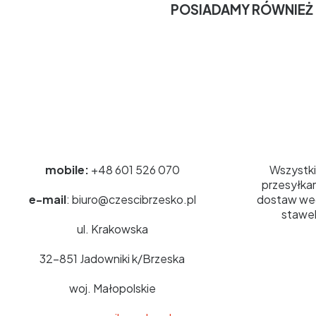
POSIADAMY RÓWNIEŻ
Kontakt
Wysyłka
mobile:
+48 601 526 070
Wszystki
przesyłkam
e-mail
: biuro@czescibrzesko.pl
dostaw we
stawek
ul. Krakowska
32-851 Jadowniki k/Brzeska
woj. Małopolskie