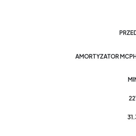
PRZED
AMORTYZATOR MCPH
MI
22
31