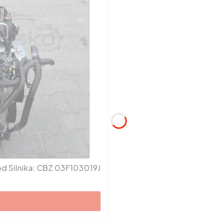
Silnik VW Polo, Skoda Fabia 1.2 TSI CBZ Kod Silnika: CBZ 03F103019J