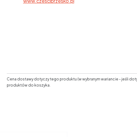
www.czescibrzesko.pl
Copyrights by czescibrz
Cena dostawy dotyczy tego produktu (w wybranym wariancie - jeśli doty
produktów do koszyka.