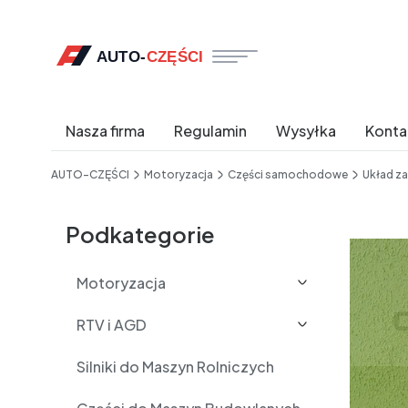
Nasza firma
Regulamin
Wysyłka
Konta
End of main navigation
AUTO-CZĘŚCI
Motoryzacja
Części samochodowe
Układ z
Etykiety
Podkategorie
Motoryzacja
RTV i AGD
Silniki do Maszyn Rolniczych