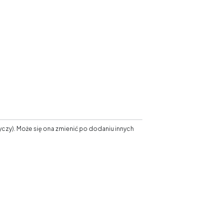
esko.pl - wszystkie prawa zastrzeżone
czy). Może się ona zmienić po dodaniu innych