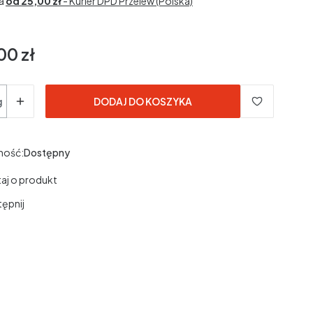
a
od 25,00 zł
- Kurier DPD Przelew (Polska)
00 zł
g
DODAJ DO KOSZYKA
ność:
Dostępny
aj o produkt
ępnij