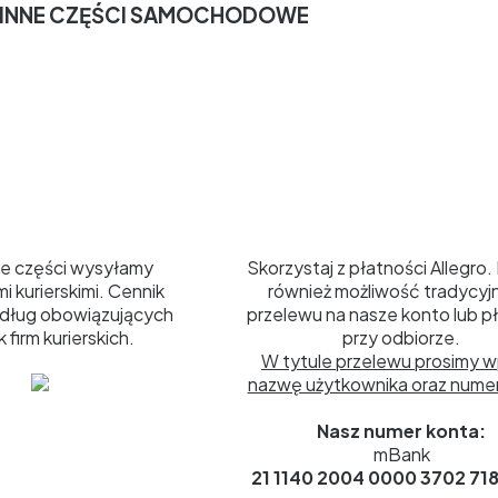
 INNE CZĘŚCI SAMOCHODOWE
Płatności
e części wysyłamy
Skorzystaj z płatności Allegro. 
i kurierskimi. Cennik
również możliwość tradycy
dług obowiązujących
przelewu na nasze konto lub p
 firm kurierskich.
przy odbiorze.
W tytule przelewu prosimy w
nazwę użytkownika oraz numer 
Nasz numer konta:
mBank
21 1140 2004 0000 3702 718