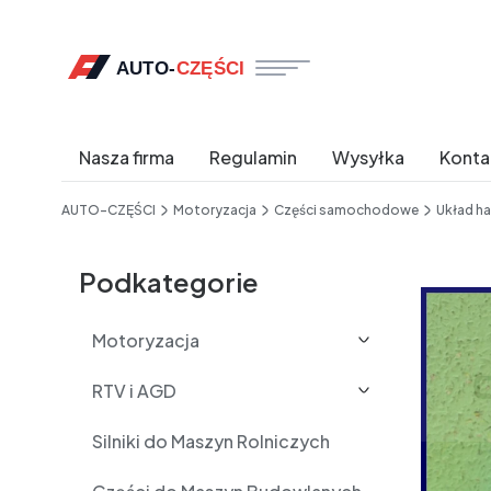
Nasza firma
Regulamin
Wysyłka
Konta
End of main navigation
AUTO-CZĘŚCI
Motoryzacja
Części samochodowe
Układ h
Etykiety
Podkategorie
Motoryzacja
RTV i AGD
Silniki do Maszyn Rolniczych