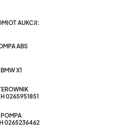
MIOT AUKCJI:
OMPA ABS
BMW X1
TEROWNIK
H 0265951851
POMPA
H 0265236462