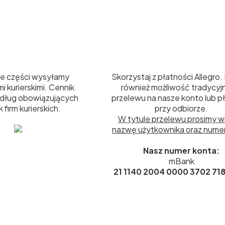
Płatności
e części wysyłamy
Skorzystaj z płatności Allegro. 
i kurierskimi. Cennik
również możliwość tradycy
dług obowiązujących
przelewu na nasze konto lub p
 firm kurierskich.
przy odbiorze.
W tytule przelewu prosimy w
nazwę użytkownika oraz numer 
Nasz numer konta:
mBank
21 1140 2004 0000 3702 718