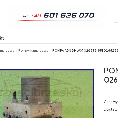
kt
amulcowy
Pompy hamulcowe
POMPA ABS BMW X1 0265951851 026523
POM
026
Czas wy
Dostaw