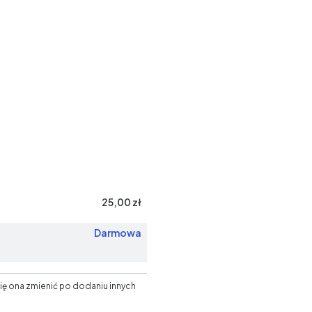
esko.pl - wszystkie prawa zastrzeżone
25,00 zł
Darmowa
ię ona zmienić po dodaniu innych