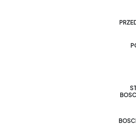
PRZED
P
S
BOSC
BOSC