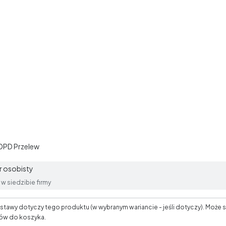
Copyrights by czescibrz
 DPD Przelew
 osobisty
w siedzibie firmy
tawy dotyczy tego produktu (w wybranym wariancie - jeśli dotyczy). Może s
ów do koszyka.