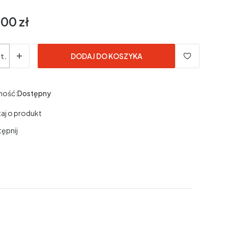
00 zł
t.
DODAJ DO KOSZYKA
ność:
Dostępny
aj o produkt
ępnij
|
|
Strona "O mnie"
Zadaj pytanie