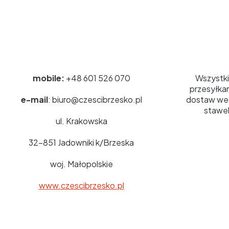
Kontakt
Wysyłka
mobile:
+48 601 526 070
Wszystki
przesyłkam
e-mail
: biuro@czescibrzesko.pl
dostaw we
stawek
ul. Krakowska
32-851 Jadowniki k/Brzeska
woj. Małopolskie
www.czescibrzesko.pl