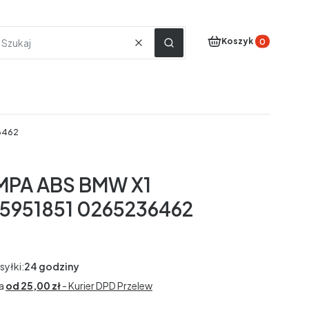
Produkty w koszyku
Koszyk
Wyczyść
Szukaj
6462
PA ABS BMW X1
5951851 0265236462
syłki:
24 godziny
a
od 25,00 zł
- Kurier DPD Przelew