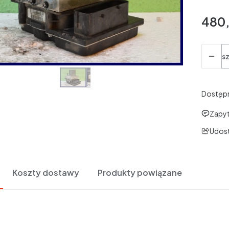
480,
Cena
Ilość
sz
Dostęp
Zapyt
Udost
Koszty dostawy
Produkty powiązane
|
Wszystkie aukcje
Komentarze